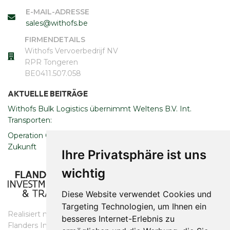
E-MAIL-ADRESSE
sales@withofs.be
FIRMENDETAILS
Withofs Vervoerbedrijf NV
RPR Tongeren
​​​​​​​BE0411.507.058
AKTUELLE BEITRÄGE
Withofs Bulk Logistics übernimmt Weltens B.V. Int.
Transporten:
Operation Clean Sweep: Engagement für eine nachhaltige
Zukunft
Ihre Privatsphäre ist uns
wichtig
Diese Website verwendet Cookies und
Targeting Technologien, um Ihnen ein
Realisiert mit Unterstützung des
besseres Internet-Erlebnis zu
​​​​​​​Flanders Investment & Trade