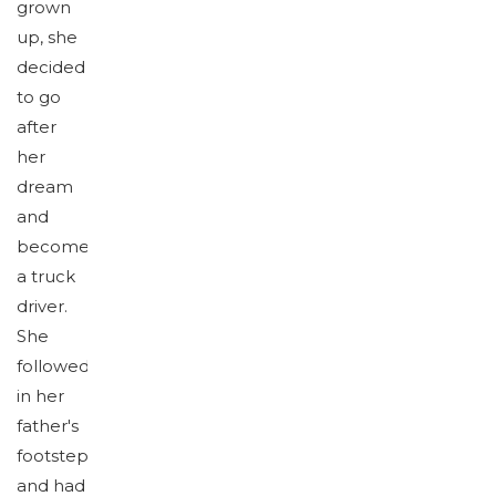
grown
up, she
decided
to go
after
her
dream
and
become
a truck
driver.
She
followed
in her
father's
footsteps
and had