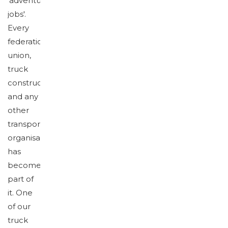
'adventurous
jobs'.
Every
federation,
union,
truck
constructor
and any
other
transport
organisation
has
become
part of
it. One
of our
truck