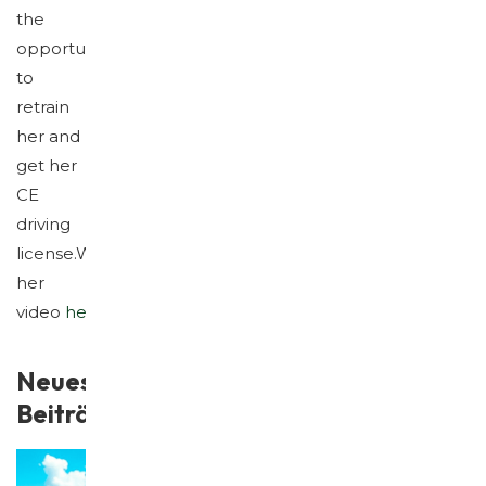
the
opportunity
to
retrain
her and
get her
CE
driving
license.Watch
her
video
here
.
Neueste
Beiträge