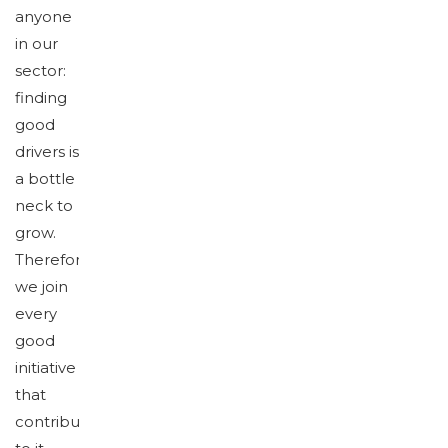
anyone
in our
sector:
finding
good
drivers is
a bottle
neck to
grow.
Therefore
we join
every
good
initiative
that
contributes