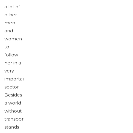
a lot of
other
men
and
women
to
follow
her in a
very
important
sector.
Besides
a world
without
transport
stands