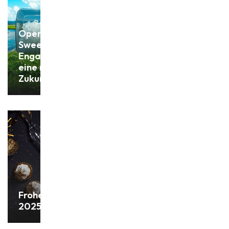
Operation Clean
Sweep:
Engagement für
eine nachhaltige
Zukunft
Frohes Neues Jahr
2025!