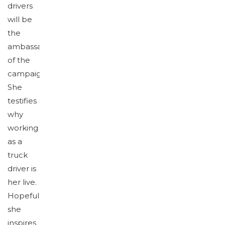
drivers
will be
the
ambassador
of the
campaign.
She
testifies
why
working
as a
truck
driver is
her live.
Hopefully
she
inspires