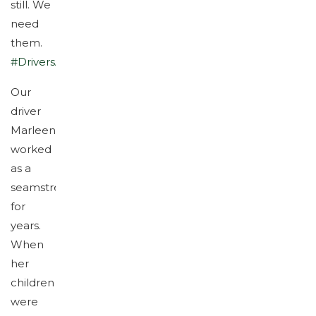
still. We
need
them.
#DriversAreHeros
Our
driver
Marleen
worked
as a
seamstress
for
years.
When
her
children
were