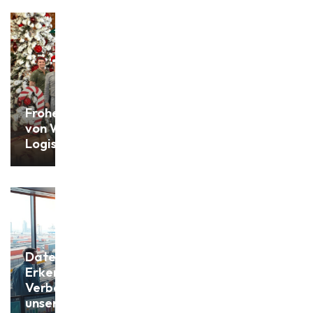
Frohe Weihnachten
von Withofs Bulk
Logistics!
Datengetriebene
Erkenntnisse:
Verbesserung
unserer