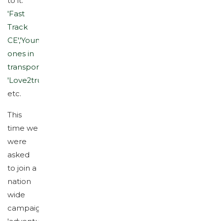
to it.
'Fast
Track
CE',
'Young
ones in
transport'
,
'Love2truck'
,
etc.
This
time we
were
asked
to join a
nation
wide
campaign