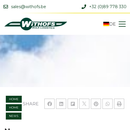
sales@withofs.be
+32 (0)89 778 330
DE
HOME
SHARE
HOME
NEWS