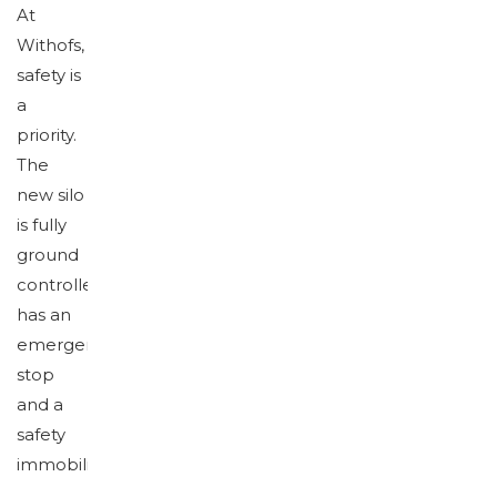
At
Withofs,
safety is
a
priority.
The
new silo
is fully
ground
controlled,
has an
emergency
stop
and a
safety
immobilizer.