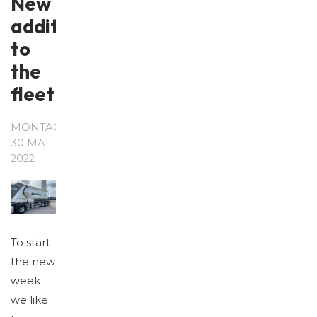
New
addition
to
the
fleet
MONTAG,
30 MAI
2022
To start
the new
week
we like