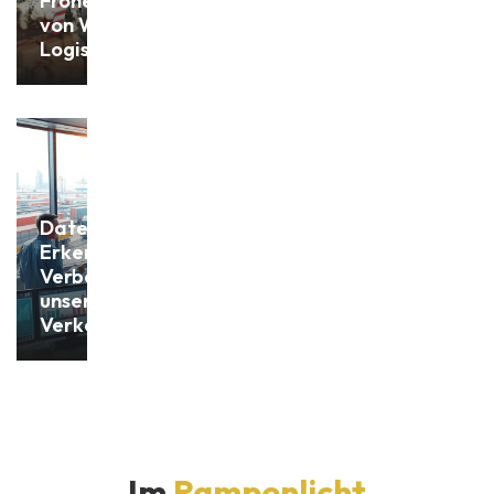
Frohe Weihnachten
von Withofs Bulk
Logistics!
Datengetriebene
Erkenntnisse:
Verbesserung
unserer
Verkehrsstrategien
Im
Rampenlicht