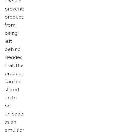
The silo
prevents
product
from
being
left
behind.
Besides
that, the
product
can be
stirred
up to
be
unloaded
as an
emulsion.