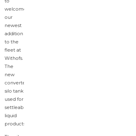
to
welcome
our
newest
addition
to the
fleet at
Withofs.
The
new
converted
silo tank
used for
settleable
liquid
products.