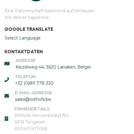
Eine Partnerschaft basierend auf Vertrauen
We deliver happiness
GOOGLE TRANSLATE
Select Language
KONTAKTDATEN
ADRESSE
Kiezelweg 44, 3620 Lanaken, België
TELEFON
+32 (0)89 778 330
E-MAIL-ADRESSE
sales@withofs.be
FIRMENDETAILS
Withofs Vervoerbedrijf NV
RPR Tongeren
​​​​​​​BE0411.507.058