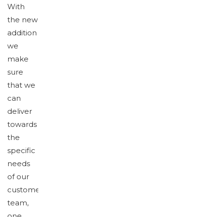
With
the new
addition
we
make
sure
that we
can
deliver
towards
the
specific
needs
of our
customers.One
team,
one