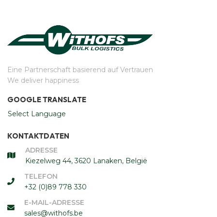
Eine Partnerschaft basierend auf Vertrauen
We deliver happiness
GOOGLE TRANSLATE
Select Language
KONTAKTDATEN
ADRESSE
Kiezelweg 44, 3620 Lanaken, België
TELEFON
+32 (0)89 778 330
E-MAIL-ADRESSE
sales@withofs.be