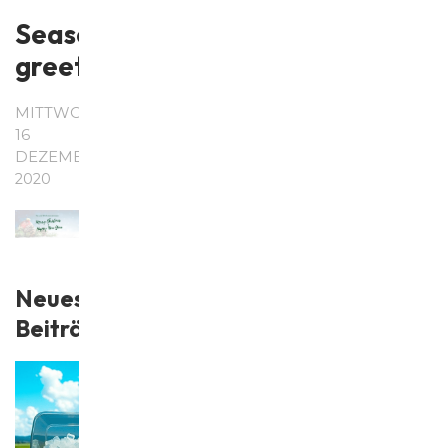
Season's
greetings
MITTWOCH,
16
DEZEMBER
2020
Neueste
Beiträge