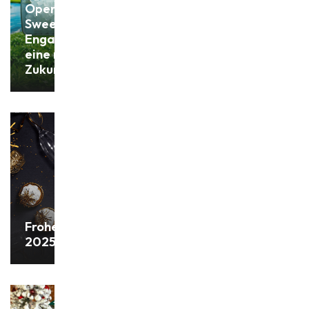
Operation Clean
Sweep:
Engagement für
eine nachhaltige
Zukunft
Frohes Neues Jahr
2025!