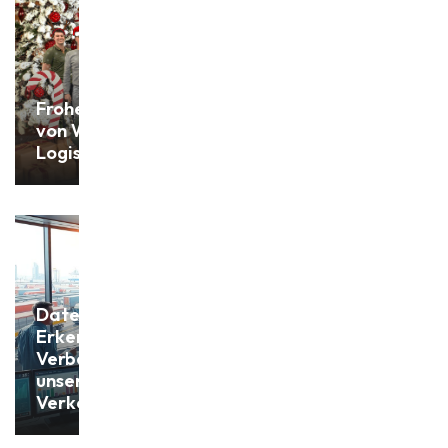
Frohe Weihnachten
von Withofs Bulk
Logistics!
Datengetriebene
Erkenntnisse:
Verbesserung
unserer
Verkehrsstrategien