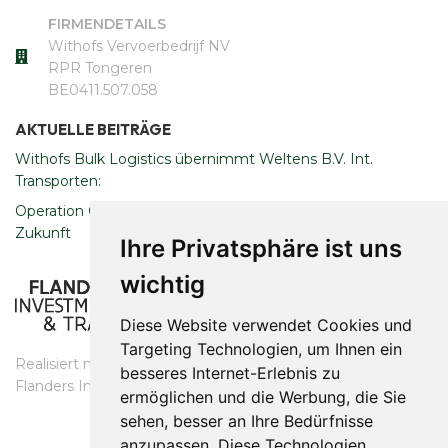
FIRMENDETAILS
Withofs Vervoerbedrijf NV
RPR Tongeren
​​​​​​​BE0411.507.058
AKTUELLE BEITRÄGE
Withofs Bulk Logistics übernimmt Weltens B.V. Int.
Transporten:
Operation Clean Sweep: Engagement für eine nachhaltige
Zukunft
Ihre Privatsphäre ist uns
wichtig
Diese Website verwendet Cookies und
Targeting Technologien, um Ihnen ein
Realisiert mit Unterstützung des
besseres Internet-Erlebnis zu
​​​​​​​Flanders Investment & Trade
ermöglichen und die Werbung, die Sie
sehen, besser an Ihre Bedürfnisse
anzupassen. Diese Technologien