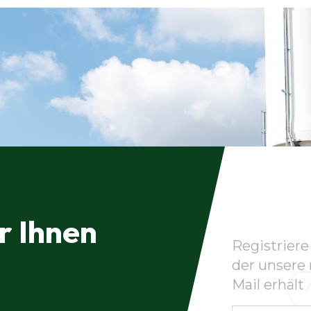
r Ihnen
Registriere 
der unsere
Mail erhält