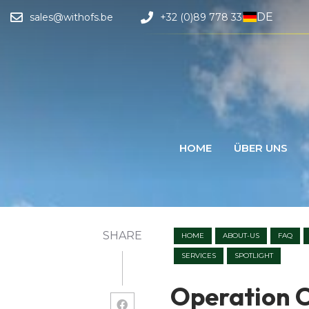
DE
sales@withofs.be
+32 (0)89 778 330
HOME
ÜBER UNS
SHARE
HOME
ABOUT-US
FAQ
SERVICES
SPOTLIGHT
Operation 