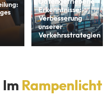
Datengetriebene
ilung:
Erkenntnisse:
iges
Verbesserung
unserer
Verkehrsstrategien
Im
Rampenlicht