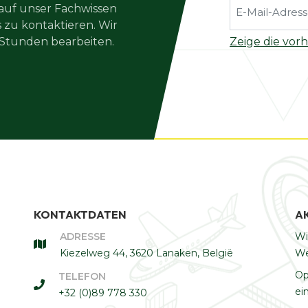
auf unser Fachwissen
 zu kontaktieren. Wir
Zeige die vor
 Stunden bearbeiten.
KONTAKTDATEN
A
ADRESSE
Wi
Kiezelweg 44, 3620 Lanaken, België
We
Op
TELEFON
ei
+32 (0)89 778 330