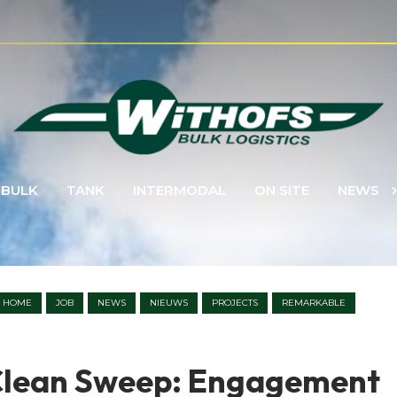
BULK
TANK
INTERMODAL
ON SITE
NEWS
HOME
JOB
NEWS
NIEUWS
PROJECTS
REMARKABLE
Clean Sweep: Engagement