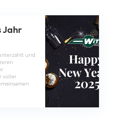
 Jahr
unterzählt und
iteren
hr
r voller
gemeinsamen