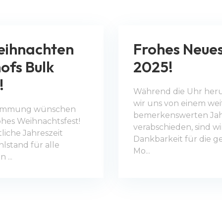
eihnachten
Frohes Neues
ofs Bulk
2025!
!
Während die Uhr her
wir uns von einem we
 Stimmung wünschen
bemerkenswerten Ja
rohes Weihnachtsfest!
verabschieden, sind wi
liche Jahreszeit
Dankbarkeit für die 
stand für alle
Mo...
 ...