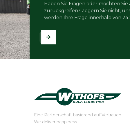
Haben Sie Fragen oder möchten Sie 
zurückgreifen? Zögern Sie nicht, uns
werden Ihre Frage innerhalb von 24
Eine Partnerschaft basierend auf Vertrauen
We deliver happiness