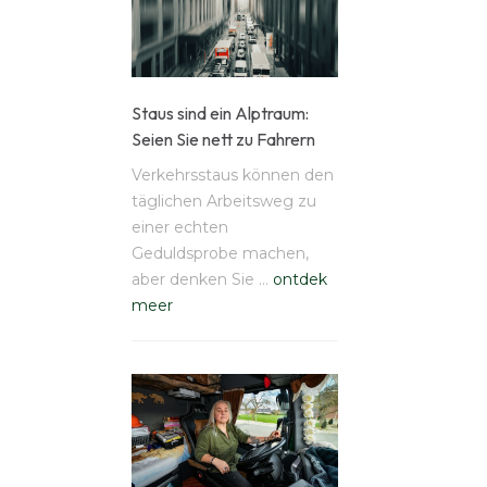
Staus sind ein Alptraum:
Seien Sie nett zu Fahrern
Verkehrsstaus können den
täglichen Arbeitsweg zu
einer echten
Geduldsprobe machen,
aber denken Sie …
ontdek
meer