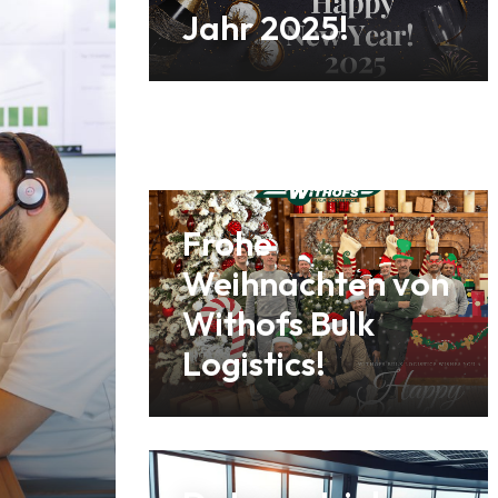
Jahr 2025!
Frohe
Weihnachten von
Withofs Bulk
Logistics!