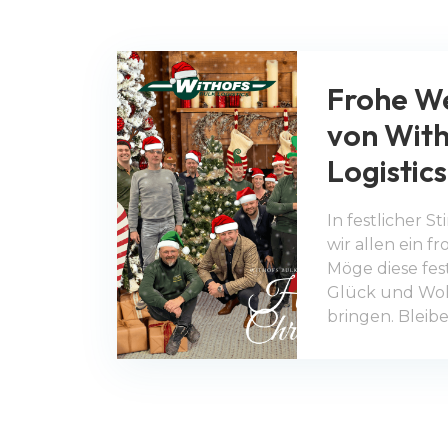
Frohe W
von With
Logistics
In festlicher
wir allen ein f
Möge diese fest
Glück und Wohl
bringen. Bleiben