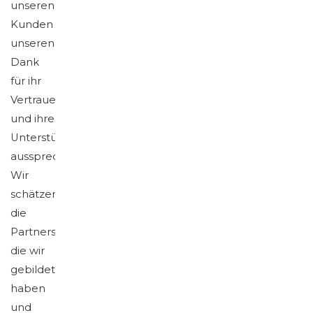
unseren
Kunden
unseren
Dank
für ihr
Vertrauen
und ihre
Unterstützung
aussprechen.
Wir
schätzen
die
Partnerschaften,
die wir
gebildet
haben
und