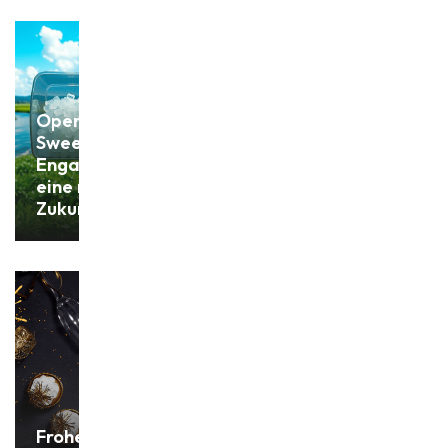
Operation Clean
Sweep:
Engagement für
eine nachhaltige
Zukunft
Frohes Neues Jahr