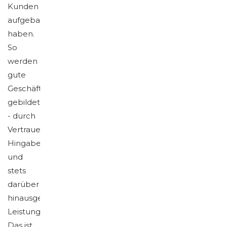
Kunden
aufgebaut
haben.
So
werden
gute
Geschäftsbeziehungen
gebildet
- durch
Vertrauen,
Hingabe
und
stets
darüber
hinausgehende
Leistungen.
Das ist