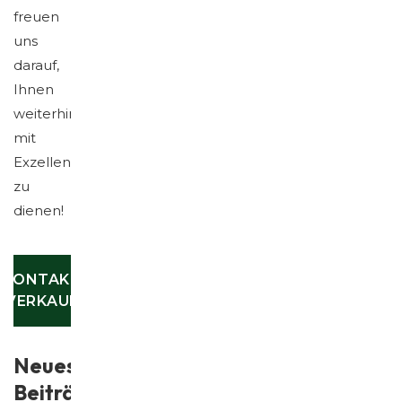
freuen
uns
darauf,
Ihnen
weiterhin
mit
Exzellenz
zu
dienen!
KONTAKT
VERKAUF
Neueste
Beiträge