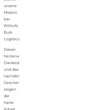
unsere
Mission
bei
Withofs
Bulk
Logistics.
Dieser
herzerwärmende
Dankesbrief
und das
nachdenkliche
Geschenk
zeigen
die
harte
Arbeit