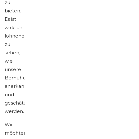
zu
bieten.
Es ist
wirklich
lohnend,
zu
sehen,
wie
unsere
Bemühungen
anerkannt
und
geschätzt
werden.
Wir
möchten