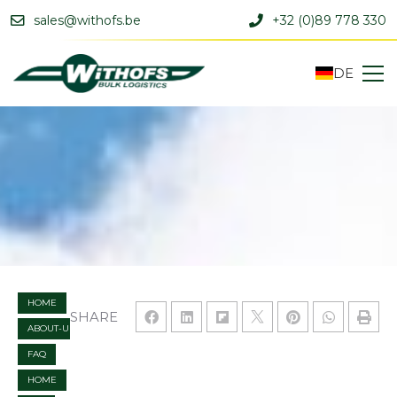
sales@withofs.be
+32 (0)89 778 330
DE
HOME
SHARE
ABOUT-US
FAQ
HOME