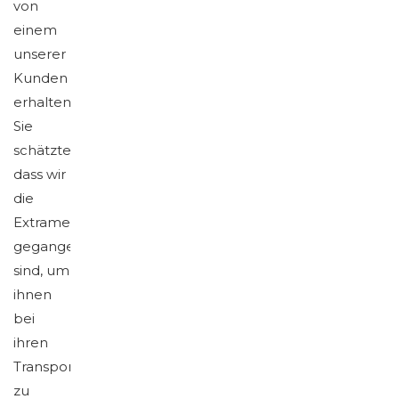
von
einem
unserer
Kunden
erhalten.
Sie
schätzten,
dass wir
die
Extrameile
gegangen
sind, um
ihnen
bei
ihren
Transportbedürfnissen
zu