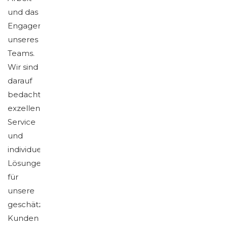
und das
Engagement
unseres
Teams.
Wir sind
darauf
bedacht,
exzellenten
Service
und
individuelle
Lösungen
für
unsere
geschätzten
Kunden