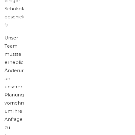
einiger
Schokoladen
geschickt!
✨
Unser
Team
musste
erhebliche
Änderungen
an
unserer
Planung
vornehmen,
um ihre
Anfrage
zu