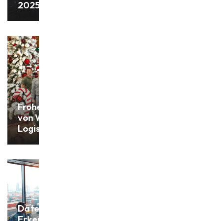
2025!
Frohe Weihnachten
von Withofs Bulk
Logistics!
Datengetriebene
Erkenntnisse: