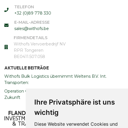
TELEFON
+32 (0)89 778 330
E-MAIL-ADRESSE
sales@withofs.be
FIRMENDETAILS
Withofs Vervoerbedrijf NV
RPR Tongeren
​​​​​​​BE0411.507.058
AKTUELLE BEITRÄGE
Withofs Bulk Logistics übernimmt Weltens B.V. Int.
Transporten:
Operation Clean Sweep: Engagement für eine nachhaltige
Zukunft
Ihre Privatsphäre ist uns
wichtig
Diese Website verwendet Cookies und